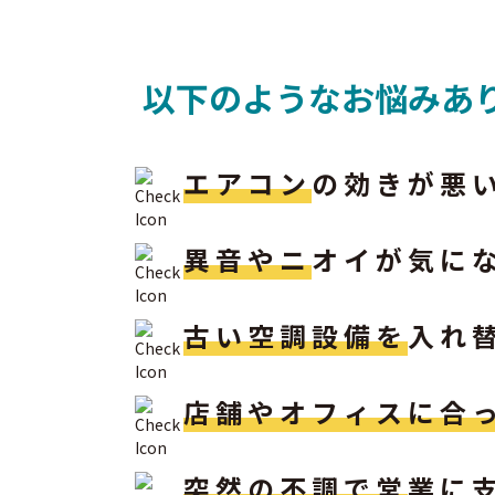
以下のようなお悩みあ
エアコン
の効きが悪
異音やニ
オイが気に
古い空調設備を
入れ
店舗やオフィスに合
突然の不調で営
業に