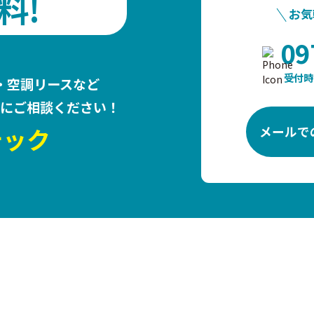
料!
お気
09
受付時
・空調リースなど
にご相談ください！
テック
メールで