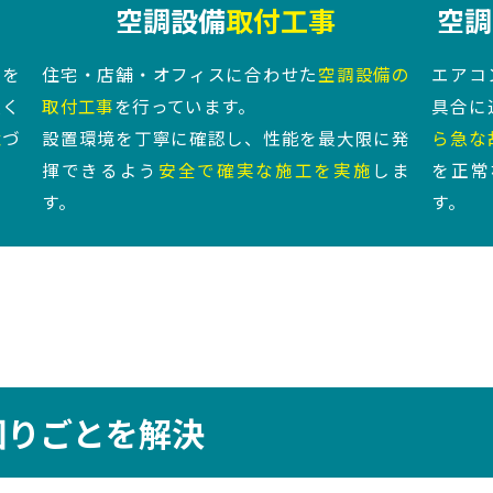
空調設備
取付工事
空調
備を
住宅・店舗・オフィスに合わせた
空調設備の
エアコ
広く
取付工事
を行っています。
具合に
境
づ
設置環境を丁寧に確認し、性能を最大限に発
ら急な
揮できるよう
安全で確実な施工を実施
しま
を正常
す。
す。
困りごとを解決