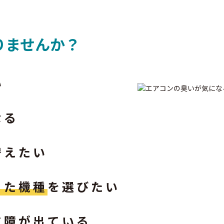
りませんか？
い
なる
替えたい
った機種
を選びたい
支障が出ている